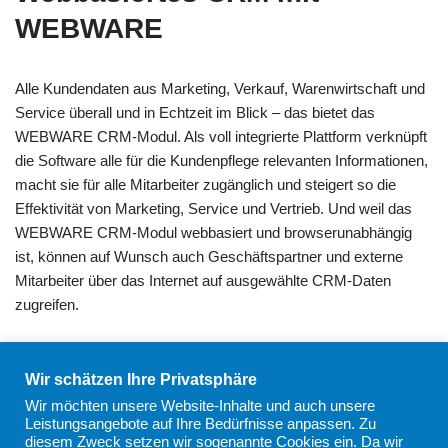
WEBWARE
Alle Kundendaten aus Marketing, Verkauf, Warenwirtschaft und
Service überall und in Echtzeit im Blick – das bietet das
WEBWARE CRM-Modul. Als voll integrierte Plattform verknüpft
die Software alle für die Kundenpflege relevanten Informationen,
macht sie für alle Mitarbeiter zugänglich und steigert so die
Effektivität von Marketing, Service und Vertrieb. Und weil das
WEBWARE CRM-Modul webbasiert und browserunabhängig
ist, können auf Wunsch auch Geschäftspartner und externe
Mitarbeiter über das Internet auf ausgewählte CRM-Daten
zugreifen.
Ressourcenplanung und projektbezogenes
Wir schätzen Ihre Privatsphäre
Aufgabenmanagement
Wir möchten unsere Website-Inhalte und auch unsere
Exchange Server Anbindung
Leistungsangebote auf Ihre Bedürfnisse anpassen. Zu
diesem Zweck setzen wir sogenannte Cookies ein. Da wir